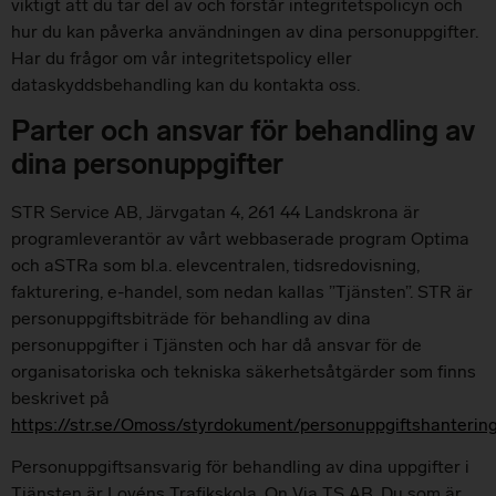
viktigt att du tar del av och förstår integritetspolicyn och
hur du kan påverka användningen av dina personuppgifter.
Har du frågor om vår integritetspolicy eller
dataskyddsbehandling kan du kontakta oss.
Parter och ansvar för behandling av
dina personuppgifter
STR Service AB, Järvgatan 4, 261 44 Landskrona är
programleverantör av vårt webbaserade program Optima
och aSTRa som bl.a. elevcentralen, tidsredovisning,
fakturering, e-handel, som nedan kallas ”Tjänsten”. STR är
personuppgiftsbiträde för behandling av dina
personuppgifter i Tjänsten och har då ansvar för de
organisatoriska och tekniska säkerhetsåtgärder som finns
beskrivet på
https://str.se/Omoss/styrdokument/personuppgiftshanterin
Personuppgiftsansvarig för behandling av dina uppgifter i
Tjänsten är Lovéns Trafikskola, On Via TS AB. Du som är